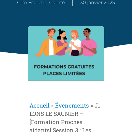
CRA Franche-Comté
30 janvier 2025
Accueil
»
Évenements
»
J1
LONS LE SAUNIER –
[Formation Proches
aidants] Session 3 : Les