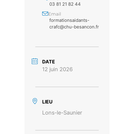
03 81 21 82 44
Email
formationsaidants-
crafc@chu-besancon.fr
DATE
12 juin 2026
LIEU
Lons-le-Saunier